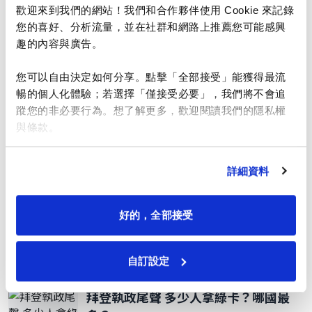
歡迎來到我們的網站！我們和合作夥伴使用 Cookie 來記錄
您的喜好、分析流量，並在社群和網路上推薦您可能感興
觀光商務簽多付750元 10天內就能面談
趣的內容與廣告。
國務院7月起試辦
您可以自由決定如何分享。點擊「全部接受」能獲得最流
暢的個人化體驗；若選擇「僅接受必要」，我們將不會追
H-1B簽證費加收10萬元 聯邦法官喊
蹤您的非必要行為。想了解更多，歡迎閱讀我們的隱私權
「停」
與條款。
川普政府收緊庇護政策 抵美1年後申請
詳細資料
無需面談可駁回
好的，全部接受
綠卡面談開始問為何沒回母國申請？律
師提建議
自訂設定
拜登執政尾聲 多少人拿綠卡？哪國最