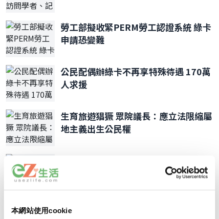
勞工部擬收緊PERM勞工認證系統 綠卡
申請恐變難
公民配偶辦綠卡不再享特殊待遇 170萬
人求援
生育旅遊猖獗 眾院議長：應立法限縮屬
地主義出生公民權
入籍申請費擬大漲75% 取消減免機制
2026年7月移民排期 親屬移民等多類前
本網站使用cookie
進