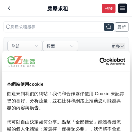
房屋求租
刊登
最新
全部
類型
更多
臥室
車位
租金
暫無資料
本網站使用cookie
歡迎來到我們的網站！我們和合作夥伴使用 Cookie 來記錄
目前沒有符合條件的數據，請嘗試調整搜索條件或稍後再
您的喜好、分析流量，並在社群和網路上推薦您可能感興
試。
趣的內容與廣告。
再試一次
您可以自由決定如何分享。點擊「全部接受」能獲得最流
暢的個人化體驗；若選擇「僅接受必要」，我們將不會追