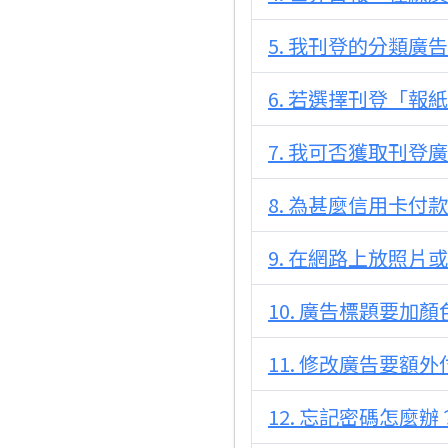
5. 我刊登的分類
6. 若選擇刊登「
7. 我可否獲取刊登
8. 為甚麼信用卡付款
9. 在網路上放照片或
10. 廣告標題要
11. 修改廣告要額外
12. 忘記密碼怎麼辦