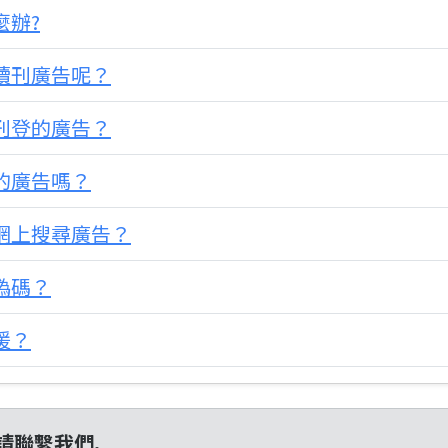
麼辦?
和續刊廣告呢？
已刊登的廣告？
登的廣告嗎？
類網上搜尋廣告？
防偽碼？
援？
請聯繫我們.