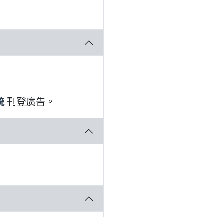
統
刊登廣告。