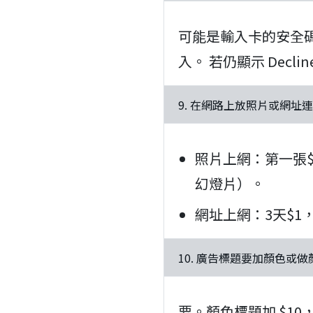
可能是輸入卡的安全碼(Se
入。 若仍顯示 Dec
9. 在網路上放照片或網址連接
照片上網：第一張$
幻燈片）。
網址上網：3天$1，7
10. 廣告標題要加顏色或
要。顏色標題加 $10