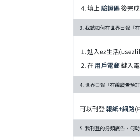
填上
驗證碼
後完成
3. 我該如何在世界日報
進入ez生活(usezli
在
用戶電郵
鍵入電
4. 世界日報「在線廣告預
可以刊登
報紙+網路
(
5. 我刊登的分類廣告，何