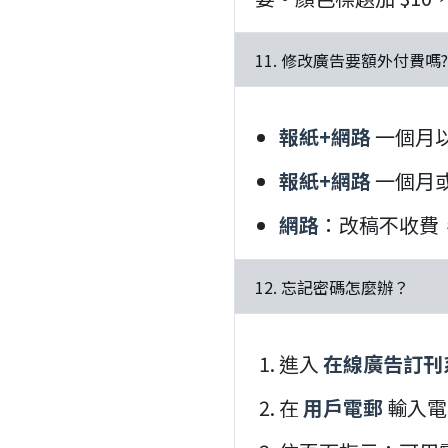
11. 修改廣告要額外付費嗎?
報紙+網路
一個月以
報紙+網路
一個月或
網路
：改稿不收費
12. 忘記密碼怎麼辦？
進入
在線廣告訂刊
在
用戶電郵
輸入電