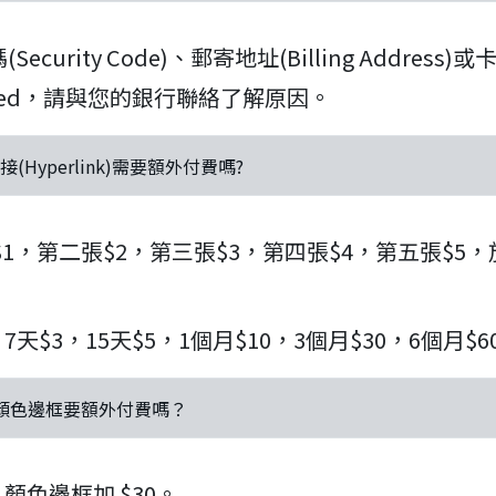
curity Code)、郵寄地址(Billing Addres
lined，請與您的銀行聯絡了解原因。
(Hyperlink)需要額外付費嗎?
1，第二張$2，第三張$3，第四張$4，第五張$5，
天$3，15天$5，1個月$10，3個月$30，6個月$60
做顏色邊框要額外付費嗎？
，顏色邊框加 $30。