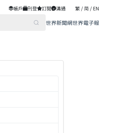
帳戶
刊登
訂閱
溝通
繁
/
简
/
EN
世界新聞網
世界電子報