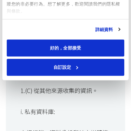
蹤您的非必要行為。想了解更多，歡迎閱讀我們的隱私權
與條款。
1.(B) 我們建立或生成的資訊。
詳細資料
我們會根據自己收集的其他資料推
測出新資訊，包括自動生成關於您
好的，全部接受
潛在的偏好習慣或其他特徵資訊
自訂設定
（以下簡稱「推測」）
1.(C) 從其他來源收集的資訊。
i. 私有資料庫: