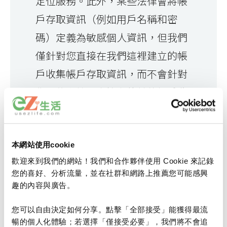
定位服務。此外，某些法律會將帳
戶存取資訊（例如用戶名稱和密
碼）定義為敏感個人資訊，但我們
僅針對您直接在我們這裡建立的帳
戶收集帳戶存取資訊，而不會針對
您可能在第三方擁有的其他帳戶收
集帳戶存取資訊。
最後，在某些情況下，我們會請求
您提供上述某些資訊（例如，讀者
本網站使用cookie
歡迎來到我們的網站！我們和合作夥伴使用 Cookie 來記錄
調查詢問您的政治傾向或種族），
您的喜好、分析流量，並在社群和網路上推薦您可能感興
但您可以拒絕回答。除此以外，我
趣的內容與廣告。
們希望您永遠不要與我們分享該等
您可以自由決定如何分享。點擊「全部接受」能獲得最流
資訊。
暢的個人化體驗；若選擇「僅接受必要」，我們將不會追