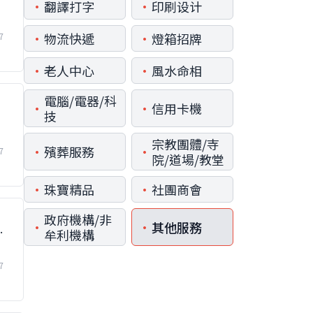
•
•
翻譯打字
印刷设计
•
•
物流快遞
燈箱招牌
7
•
•
老人中心
風水命相
電腦/電器/科
•
•
信用卡機
技
宗教團體/寺
•
•
殯葬服務
7
院/道場/教堂
•
•
珠寶精品
社團商會
政府機構/非
•
•
其他服務
手
牟利機構
7