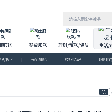
師服務
醫療服務
理財/稅務/保險
生活/
律/移民
|
元氣補給
|
錢線情報
|
聰明採