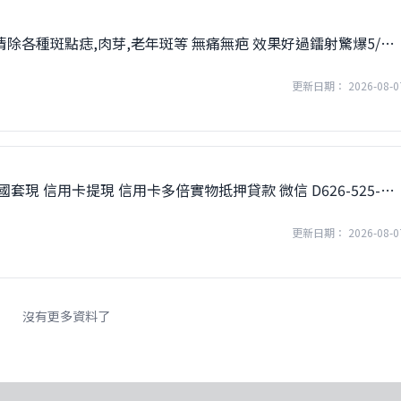
性清除各種斑點痣,肉芽,老年斑等 無痛無疤 效果好過鐳射驚爆5/起
更新日期： 2026-08-0
國套現 信用卡提現 信用卡多倍實物抵押貸款 微信 D626-525-
25
更新日期： 2026-08-0
沒有更多資料了