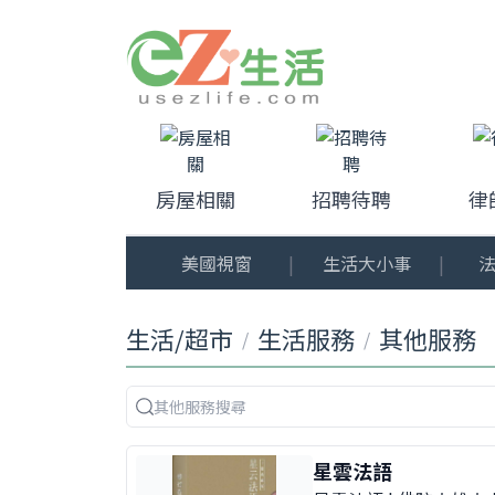
房屋相關
招聘待聘
律
美國視窗
|
生活大小事
|
法
生活/超市
生活服務
其他服務
/
/
星雲法語