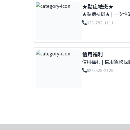
★點痣袪斑★
★點痣袪斑★ | 一次
626-782-1111聖市
626-782-1111
信用福利
信用福利 | 信用貸款 回
2125 電話 626-525-21
626-525-2125