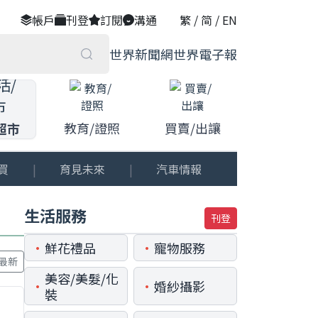
帳戶
刊登
訂閱
溝通
繁
/
简
/
EN
世界新聞網
世界電子報
教育/證照
買賣/出讓
超市
買
|
育見未來
|
汽車情報
生活服務
刊登
•
•
鮮花禮品
寵物服務
最新
美容/美髮/化
•
•
婚紗攝影
裝