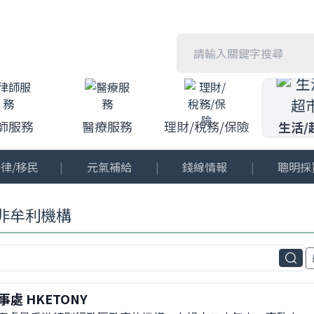
師服務
醫療服務
理財/稅務/保險
生活/
律/移民
|
元氣補給
|
錢線情報
|
聰明採
非牟利機構
處 HKETONY