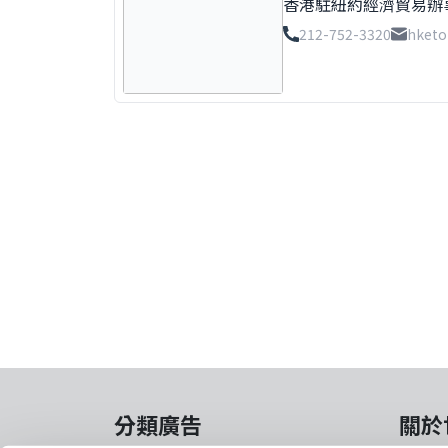
香港駐紐約經濟貿易辦
促進和加強香港與美國
212-752-3320
hketo
經濟體，並與紐約和倫
界各地及中國內地交通
中心。 本辦事處樂於
供支援。我們與州政府
他們了解香港的最新動
動，以增進香港與東部
承諾在收到您的訊息後
分類廣告
關於