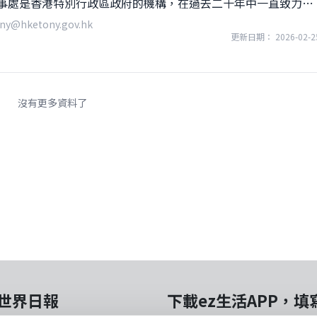
事處是香港特別行政區政府的機構，在過去二十年中一直致力於
東部31州之間的經貿聯繫。 香港已連續25年被評為全球最自由
ny@hketony.gov.hk
敦並列為世界三大金融中心。香港也是區域交通物流樞紐，與世
更新日期： 2026-02-2
連接便利。許多國際公司選擇香港作為其區域業務的監督和管理
為有意在香港投資或以香港為基地連接中國內地市場的美國企業提
、市政府、智庫、學術機構和媒體等當地利益相關者合作，幫助
沒有更多資料了
態。本辦公室亦經常舉辦端午節、音樂會、電影放映等推廣活
沿海主要城市的文化連結。 所有查詢及投訴均會迅速處理。我們
7日內確認。並將盡可能在30日內作出實質答覆。
世界日報
下載ez生活APP，