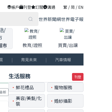
帳戶
刊登
訂閱
溝通
繁
/
简
/
EN
世界新聞網
世界電子報
教育/證照
買賣/出讓
超市
買
|
育見未來
|
汽車情報
生活服務
刊登
•
•
鮮花禮品
寵物服務
最新
美容/美髮/化
•
•
婚紗攝影
裝