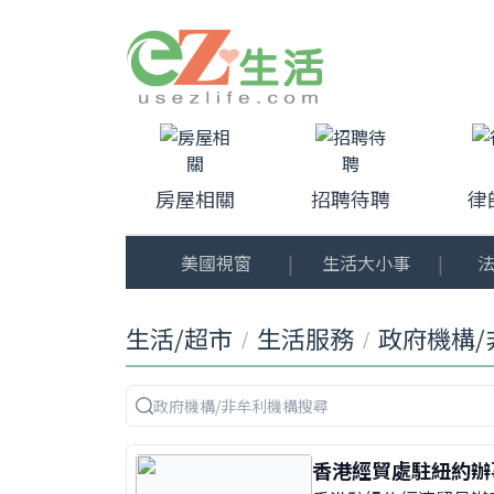
房屋相關
招聘待聘
律
美國視窗
|
生活大小事
|
法
生活/超市
生活服務
政府機構/
/
/
香港經貿處駐紐約辦事