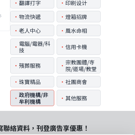
•
•
翻譯打字
印刷设计
的
•
•
物流快遞
燈箱招牌
5
•
•
老人中心
風水命相
電腦/電器/科
•
•
信用卡機
技
宗教團體/寺
•
•
殯葬服務
院/道場/教堂
•
•
珠寶精品
社團商會
政府機構/非
•
•
其他服務
牟利機構
填寫聯絡資料，刊登廣告享優惠！